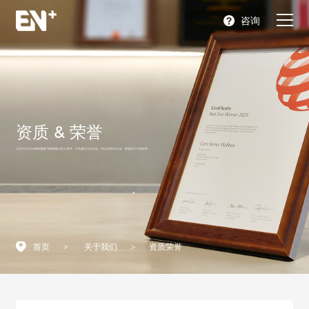
咨询
首页
产品
资质 & 荣誉
充电解决方案
公司于2022年获得国家“专精特新小巨人”称号，产品通过CQC认证、CE认证和UL认证，拥有近200项专利。
关于我们
合作支持
新闻中心
首页
>
关于我们
>
资质荣誉